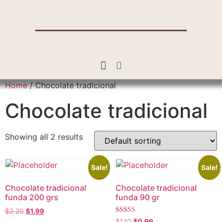
Home
/ Chocolate tradicional
Chocolate tradicional
Showing all 2 results
Sale!
Sale!
Chocolate tradicional
Chocolate tradicional
funda 200 grs
funda 90 gr
$
2.20
$
1.99
Rated
$
1.10
$
0.99